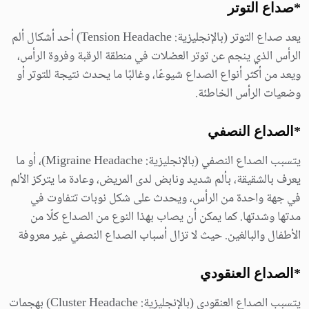
*صداع التوتر
يعد صداع التوتر (بالإنجليزية: Tension Headache) أحد أشكال ألم
الرأس الذي ينجم عن توتر العضلات في منطقة الرقبة وفروة الرأس،
ويعد من أكثر أنواع الصداع شيوعًا، وغالبًا ما يحدث نتيجة للتوتر أو
وضعيات الرأس الخاطئة.
*الصداع النصفي
يتسبب الصداع النصفي (بالإنجليزية: Migraine Headache)، أو ما
يعرف بالشقيقة، بألم شديد ونابض لدى المريض، وعادة ما يتركز الألم
في جهة واحدة من الرأس، ويحدث على شكل نوبات تتفاوت في
مدتها وشدتها. كما يمكن أن يصاب بهذا النوع من الصداع كلًا من
الأطفال والبالغين. حيث لا تزال أسباب الصداع النصفي غير معروفة
*الصداع العنقودي
يتسبب الصداع العنقودي (بالإنجليزية: Cluster Headache) بهجمات