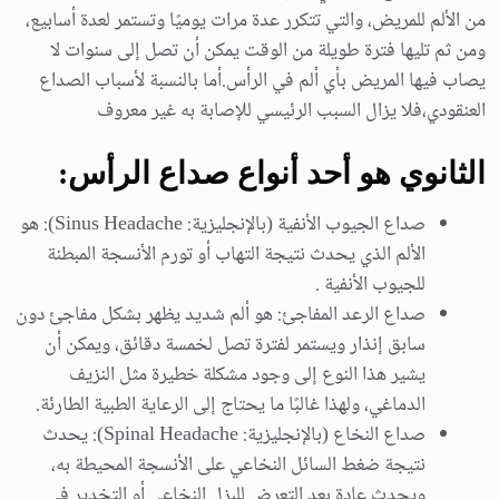
من الألم للمريض، والتي تتكرر عدة مرات يوميًا وتستمر لعدة أسابيع،
ومن ثم تليها فترة طويلة من الوقت يمكن أن تصل إلى سنوات لا
يصاب فيها المريض بأي ألم في الرأس.أما بالنسبة لأسباب الصداع
العنقودي،فلا يزال السبب الرئيسي للإصابة به غير معروف
الثانوي هو أحد أنواع صداع الرأس:
صداع الجيوب الأنفية (بالإنجليزية: Sinus Headache): هو
الألم الذي يحدث نتيجة التهاب أو تورم الأنسجة المبطنة
للجيوب الأنفية .
صداع الرعد المفاجئ: هو ألم شديد يظهر بشكل مفاجئ دون
سابق إنذار ويستمر لفترة تصل لخمسة دقائق، ويمكن أن
يشير هذا النوع إلى وجود مشكلة خطيرة مثل النزيف
الدماغي، ولهذا غالبًا ما يحتاج إلى الرعاية الطبية الطارئة.
صداع النخاع (بالإنجليزية: Spinal Headache): يحدث
نتيجة ضغط السائل النخاعي على الأنسجة المحيطة به،
ويحدث عادة بعد التعرض للبزل النخاعي أو التخدير في