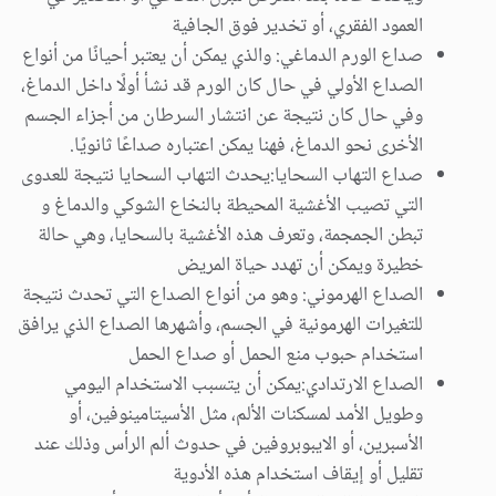
العمود الفقري، أو تخدير فوق الجافية
صداع الورم الدماغي: والذي يمكن أن يعتبر أحيانًا من أنواع
الصداع الأولي في حال كان الورم قد نشأ أولًا داخل الدماغ،
وفي حال كان نتيجة عن انتشار السرطان من أجزاء الجسم
الأخرى نحو الدماغ، فهنا يمكن اعتباره صداعًا ثانويًا.
صداع التهاب السحايا:يحدث التهاب السحايا نتيجة للعدوى
التي تصيب الأغشية المحيطة بالنخاع الشوكي والدماغ و
تبطن الجمجمة، وتعرف هذه الأغشية بالسحايا، وهي حالة
خطيرة ويمكن أن تهدد حياة المريض
الصداع الهرموني: وهو من أنواع الصداع التي تحدث نتيجة
للتغيرات الهرمونية في الجسم، وأشهرها الصداع الذي يرافق
استخدام حبوب منع الحمل أو صداع الحمل
الصداع الارتدادي:يمكن أن يتسبب الاستخدام اليومي
وطويل الأمد لمسكنات الألم، مثل الأسيتامينوفين، أو
الأسبرين، أو الايبوبروفين في حدوث ألم الرأس وذلك عند
تقليل أو إيقاف استخدام هذه الأدوية