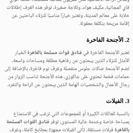
فاي المجانية، مكيف هواء، وثلاجة صغيرة، توفر هذه الغرف إطلالات
خلابة على معالم المدينة، وتعتبر خيارًا مناسبًا للنزلاء الباحثين عن
إقامة مريحة بتكلفة معقولة.
2. الأجنحة الفاخرة
تعتبر الأجنحة الفاخرة في
فنادق قوات مسلحة بالقاهرة
الخيار
الأمثل للنزلاء الذين يبحثون عن رفاهية مطلقة ومساحات واسعة،
تضم الأجنحة صالات جلوس منفصلة وغرف نوم فاخرة، بالإضافة إلى
حمامات فخمة تحتوي على جاكوزي، هذه الأجنحة تناسب الزوار من
رجال الأعمال والشخصيات الهامة الذين يبحثون عن الراحة والتفرد.
3. الفيلات
بالنسبة للعائلات الكبيرة أو للمجموعات التي ترغب في الاستمتاع
بمساحة خاصة وخدمة عالية المستوى، توفر
فنادق القوات المسلحة
بالقاهرة
فيلات مستقلة، تأتي الفيلات مجهزة بمطابخ كاملة، وغرف