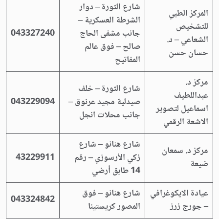
شارع الثورة – دوار
المركز الطبي
الشرطة العسكرية –
للتشخيص
جانب مشفى الحاج
043327240
الشعاعي – د.
صالح – فوق عالم
حسان حسن
المفاتيح
مركز د.
شارع الثورة – خلف
عبداللطيف
صيدلية مجيد عرنوق –
043229094
اسماعيل لتصوير
جانب محلات انجل
الاشعة الرقمي
شارع هنانو – شارع
مركز د. سمعان
زكي الأرسوزي – رقم
43229911
ضيعة
14 طابق أرضي
عيادة الايكوغرافي
شارع هنانو – فوق
043324842
– جورج زرز
المصور كريستينا