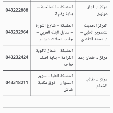
مركز د. فواز
المشبكة – الصالحية –
043222888
عرنوق
بناية رقم 2
المركز الحديث
المشبكة – شارع الثورة
للتصوير الطبي –
– مقابل البنك العربي –
043232964
د. محمد الافندي
جانب محلات عروس
المشبكة – شمال ثانوية
مركز د. طعان رعد
الكرامة – بناية اصف
043232424
تفاحة
المشبكة العليا – سوق
مركز د. طالب
النسوان – فوق مكتبة
043318211
الخدام
شاش