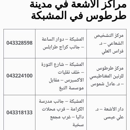
مراكز الاشعة في مدينة
طرطوس في المشبكة
مركز التشخيص
المشبكة – دوار الساعة
الشعاعي – د.
043328598
– جانب كراج طرابلس
فراس العلي
المشبكة – شارع الثورة
مركز طرطوس
– خلف نقليات
للرنين المغناطيسي
043224100
الأكسبرس – مقابل
– د. عادل شموس
موسسة التبغ
المشبكة – جانب مدرسة
دار الأشعة – د.
الكرامة – قرب محلات
043318133
علي عيسى
داليا – غرب مجمع
سخية