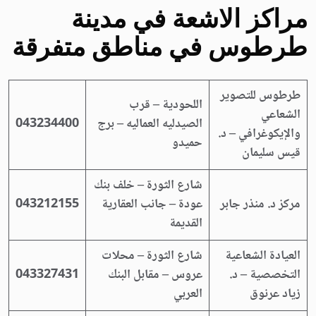
مراكز الاشعة في مدينة
طرطوس في مناطق متفرقة
طرطوس للتصوير
اللحودية – قرب
الشعاعي
الصيدليه العماليه – برج
043234400
والإيكوغرافي – د.
حميدو
قيس سليمان
شارع الثورة – خلف بنك
مركز د. منذر جابر
عودة – جانب العقارية
043212155
القديمة
العيادة الشعاعية
شارع الثورة – محلات
التخصصية – د.
عروس – مقابل البنك
043327431
زياد عرنوق
العربي