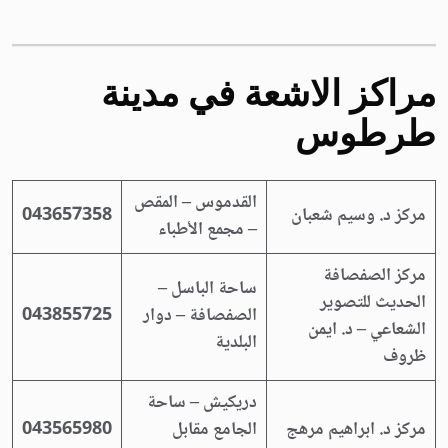
مراكز الاشعة في مدينة
طرطوس
القدموس – المقص
مركز د. وسيم شعبان
043657358
– مجمع الأطباء
مركز الصفصافة
ساحة الباسل –
الحديث للتصوير
الصفصافة – دوار
043855725
الشعاعي – د. ايمن
البلدية
ظروف
دريكيش – ساحة
مركز د. ابراهيم مرهج
الجامع مقابل
043565980