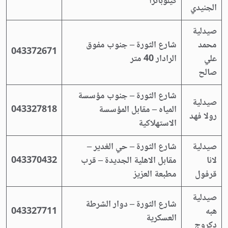
كيلوباترا
الجنيدي
صيدلية
محمد
شارع الثورة – جنوب مفوق
043372671
علي
الرادار 40 متر
صالح
شارع الثورة – جنوب مؤسسة
صيدلية
المياه – مقابل المؤسسة
043327818
رولا فهد
الاستهلاكية
صيدلية
شارع الثورة – حي الغدير –
لانا
مقابل الاهلية الجديدة – قرب
043370432
قرفول
مطبعة العزيز
صيدلية
شارع الثورة – دوار الشرطة
هبه
043327711
العسكرية
دكروج