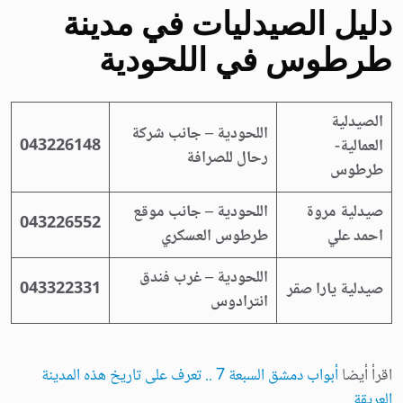
دليل الصيدليات في مدينة
طرطوس في
اللحودية
الصيدلية
اللحودية – جانب شركة
العمالية-
043226148
رحال للصرافة
طرطوس
صيدلية مروة
اللحودية – جانب موقع
043226552
احمد علي
طرطوس العسكري
اللحودية – غرب فندق
صيدلية يارا صقر
043322331
انترادوس
اقرأ أيضا
أبواب دمشق السبعة 7 .. تعرف على تاريخ هذه المدينة
العريقة