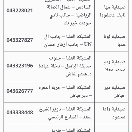
صيدلية مها
السادس – شمال الصالة
043228021
نايف عصفورا
الرياضية – جانب نادي
جودت خير بك
صيدلية لونا
المشبكة العليا – جانب ال
043327827
عدبا
UN – جانب أزهار حسان
المشبكة العليا – جنوب
صيدلية ريم
حديقة الباسل – دخلة عيادة
043323196
محمد معلا
د. هيثم شاش
صيدلية دير
المشبكة العليا – خربة المعزة
043626777
حباش
– ديرحباش
صيدلية راما
المشبكة العليا – دوير الشيخ
043338448
محمود
سعد – الشارع الرئيسي
المشبكة العليا – طريق