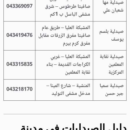
صيدلية مها
صافيتا طرطوس – شرق
043369097
شعبان علي
مشفى الباسل ب 1كم
المشبكة العليا – طريق عام
صيدلية بلسم
صافيتا مفرق الزرقات مقابل
043419476
يوسف
مفرق كرم بيرم
صيدلية نقابة
المشبكة العليا – غربي
المعلمين
الكراجات القديمة – بناء
043315835
المركزية
نقابة المعلمين
صيدلية سميا
المنشية – شارع المينا –
043218170
جبر حسن
مدخل مشفى التوليد
دليل الصيدليات في مدينة