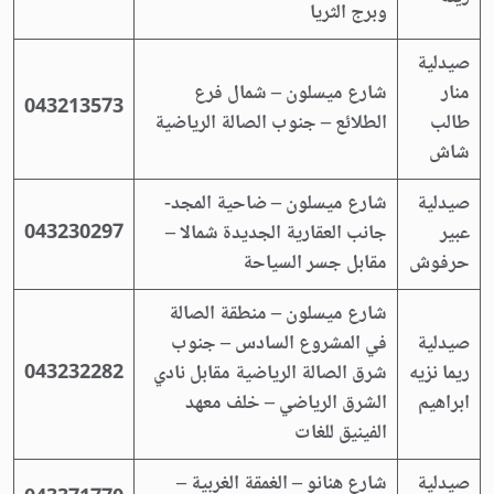
وبرج الثريا
صيدلية
منار
شارع ميسلون – شمال فرع
043213573
طالب
الطلائع – جنوب الصالة الرياضية
شاش
صيدلية
شارع ميسلون – ضاحية المجد-
عبير
جانب العقارية الجديدة شمالا –
043230297
حرفوش
مقابل جسر السياحة
شارع ميسلون – منطقة الصالة
صيدلية
في المشروع السادس – جنوب
ريما نزيه
شرق الصالة الرياضية مقابل نادي
043232282
ابراهيم
الشرق الرياضي – خلف معهد
الفينيق للغات
صيدلية
شارع هنانو – الغمقة الغربية –