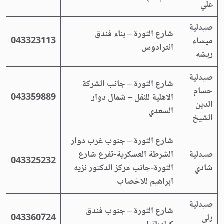
علي
صيدلية
شارع الثورة – بناء فندق
ميساء
043323113
انترادوس
ريشه
صيدلية
شارع الثورة – جانب الشركة
حسام
الاهلية للنقل – شمال دوار
043359889
الدين
السعدي
الشيخ
شارع الثورة – جنوب غرب دوار
صيدلية
الشرطة العسكرية-تفرع شارع
043325232
شادي
الثورة-جانب مركز الدكتور نزيه
ابراهيم للاخصاب
صيدلية
شارع الثورة – جنوب فندق
رلى
043360724