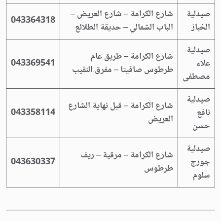
صيدلية
شارع الكرامة – شارع العريض –
043364318
الخباز
الباب الشمالي – حديقة الطلائع
صيدلية
شارع الكرامة – طريق عام
علاء
043369541
طرطوس صافيتا – مفرق النقيب
مصطفى
صيدلية
شارع الكرامة – قبل نهاية الشارع
نافع
043358114
العريض
حسن
صيدلية
شارع الكرامة – مرقية – ريف
جورج
043630337
طرطوس
سلوم