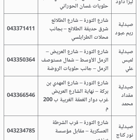
ليزا داود
حلويات غسان الحوراني
شارع الثورة – شارع الطلائع
صيدلية
شرق حديقة الطلائع – بجانب
043371411
ريم عبود
محلات الطرابلسي
صيدلية
شارع الثورة – شارع العريض –
لميس
الرمل الأوسط – شمال مستوصف
043350364
علي
الرمل – جانب حلويات الروضة
شارع الثورة – شارع المهدي بن
صيدلية
بركة – نهاية الشارع العريض
مقداد
043366546
غرب دوار الغمقة الغربية ب 200
محمد
م
شارع الثورة – قرب الشرطة
صيدلية
العسكرية – مقابل مؤسسة
043234785
نور كناج
سندس