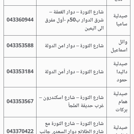
شارع الثورة – دوار الغمقة –
صيدلية
شرق الدوار ب50م -أول مفرق
043360944
ساميا
الى اليمين
وائل
شارع الثورة – دوار امن الدولة
043353588
اسماعيل
صيدلية
داليدا
شارع الثورة – دوار أمن الدولة
043353184
حمود
صيدلية
شارع الثورة – شارع اسكندرون –
همام
043353567
غرب حديقة الملجأ
بركات
شارع الثورة – شارع الثورة مع
صيدلية
شارع الطلائع دوار السعدي جانب
043370422