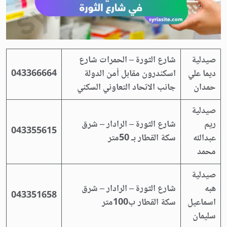
صيدلية
شارع الثورة – الحمرات شارع
ديما علي
اسكندرون مقابل أمن الدولة
043366664
حمدان
جانب الاتحاد التعاوني السكني
صيدلية
ريم
شارع الثورة – الرادار – شرق
043355615
عبدالله
سكة القطار بـ 50متر
محمد
صيدلية
هبه
شارع الثورة – الرادار – شرق
043351658
اسماعيل
سكة القطار ب100متر
سليمان