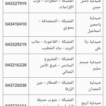
صيدلية باسل
المشبكة – الحمرات – غرب
043327919
حسن
الكراجات
صيدلية
المشبكة – الصفصافة –
ياسمين
043410410
بحوزي
اسماعيل
صيدلية رنا
المشبكة – الفاخورة – جانب
043329219
علي
البريد – بناء الخطيب
المشبكة – المشروع
صيدلية ميسم
السادس – شرق الأمن
043216228
سليم
الجنائي
صيدلية
المشبكة – المنطار – عين
043725038
الحمدان
الزرقا
المشبكة – جنوب حديقة
صيدلية اريج