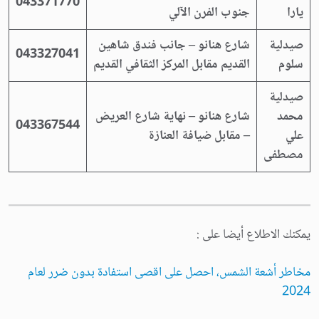
043371770
يارا
جنوب الفرن الآلي
صيدلية
شارع هنانو – جانب فندق شاهين
043327041
سلوم
القديم مقابل المركز الثقافي القديم
صيدلية
محمد
شارع هنانو – نهاية شارع العريض
043367544
علي
– مقابل ضيافة العنازة
مصطفى
يمكنك الاطلاع أيضا على :
مخاطر أشعة الشمس، احصل على اقصى استفادة بدون ضرر لعام
2024