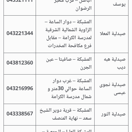
الباسل – قرب مخبز
043321111
يوسف
الرضوان
المشبكة – دوار الساعة –
الزاوية الشمالية الشرقية
صيدلية المعلا
043221344
لمدرسة الكرامة – مقابل
فرع مكافحة المخدرات
صيدلية هبه
المشبكة – صافيتا – عين
043812360
ديب
الجرن
المشبكة – غرب دوار
صيدلية نجوى
الساعة حوالي 30متر و
043216996
عيسى
شمال مدرسة الكرامة
المشبكة – قرية دوير الشيخ
صيدلية النور
043338567
سعد – نهاية المنصف