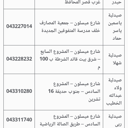
حيدر
غرب قصر المحافظ
صيدلية
ياسمين
شارع ميسلون – جمعية المصارف
043227014
ياسر
خلف مدرسة المتفوقين الجديدة
حماد
شارع ميسلون – المشروع السابع
صيدلية
– شرق بيت قائد الشرطة ب 100
043228232
شهلا
م
صيدلية
شارع ميسلون – المشروع
ولاء
السادس – جنوب حديقة 16
043310280
عبدالله
تشرين
الخطيب
صيدلية
شارع ميسلون – المشروع
043311740
ربى
السادس – طريق الصالة الرياضية