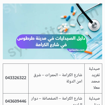
صيدلية
تغريد
شارع الكرامة – الحمرات – شرق
043326322
محمد
امن الدولة
معلا
صيدلية
شارع الكرامة – الصفصافة – دوار
043609446