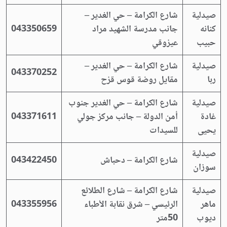
صيدلية
شارع الكرامة – حي الغدير –
كنانه
جانب مدرسة الشهيد مراد
043350659
حبيب
عيزوقي
صيدلية
شارع الكرامة – حي الغدير –
043370252
ربا
مقايل روضة قوس قزح
صيدلية
شارع الكرامة – حي الغدير جنوب
غادة
أمن الدولة – جانب مركز جولي
043371611
يحيى
للسيدات
صيدلية
شارع الكرامة – دحباش
043422450
سوزان
صيدلية
شارع الكرامة – شارع الطلائع
ماهر
الرئيسي – شرق نقابة الأطباء
043355956
ديوب
50متر