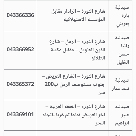
صيدلية
شارع الثورة – الرادار مقابل
ياره
043366336
المؤسسة الاستهلاكية
بعريني
صيدلية
شارع الثورة – الرمل – شارع
رانيا
الفرن الطويل – مقابل مكتبة
043366952
حسن
الطلائع
الخليل
شارع الثورة – الشارع العريض –
صيدلية
جنوب مستوصف الرمل ب200
043365372
دعد عمار
متر
صيدلية
شارع الثورة – الغمقة الغربية –
عبير
اخر العريض تماما ثم غربا باتجاه
043369101
ابراهيم
البحر