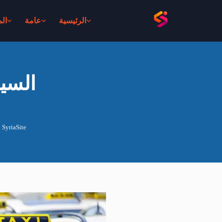
الرئيسية
عامة
ال
السيا
SyriaSite