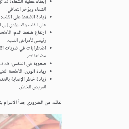
إبطاء عملية الشفاء:
قد تؤد
الشفاء ويؤخر التعافي.
زيادة الضغط على القلب:
ا
على القلب وقد يؤدي إلى انس
ارتفاع ضغط الدم:
الأطعمة
رئيسي لأمراض القلب.
اضطرابات في ضربات الق
مضاعفات.
صعوبة في التنفس:
قد تسب
زيادة الوزن:
الأطعمة الغني
زيادة خطر الإصابة بالعد
المريض للخطر.
لذلك، من الضروري جداً الالتزام ب