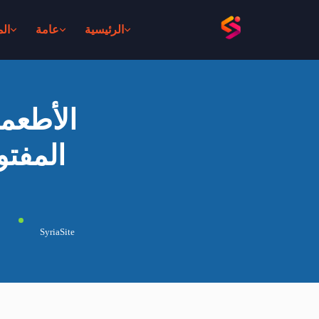
الرئيسية
عامة
ال
الأطعمة
المفتو
SyriaSite