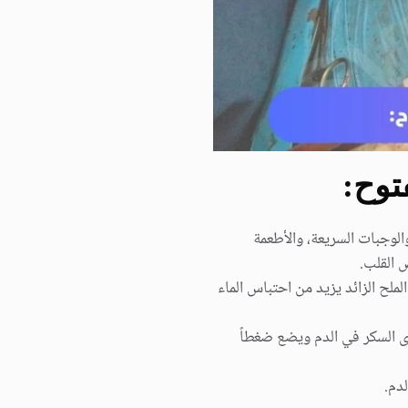
توح
:
والوجبات السريعة، والأطعمة
 القلب.
لملح الزائد يزيد من احتباس الماء
وى السكر في الدم ويضع ضغطاً
دم.