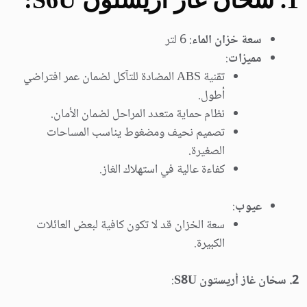
1. سخان غاز أريستون S6U
:
سعة خزان الماء
: 6 لتر
مميزات
:
تقنية ABS المضادة للتآكل لضمان عمر افتراضي
أطول.
نظام حماية متعدد المراحل لضمان الأمان.
تصميم نحيف ومضغوط يناسب المساحات
الصغيرة.
كفاءة عالية في استهلاك الغاز.
عيوب
:
سعة الخزان قد لا تكون كافية لبعض العائلات
الكبيرة.
2. سخان غاز أريستون S8U
: