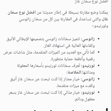
افضل نوع سخان غاز
يمكننا وضع مقارنة بسيطة في إطار حديثنا عن
افضل نوع سخان
غاز،
والتي تساعدك في المقارنة بين كل من سخان زانوسي
وتورنيدو:-
زانوسي:
تتميز سخانات زانوسي بتصميمها الإيطالي الأنيق
وكفاءتها العالية في استهلاك الغاز.
كما تأتي مع العديد من الميزات المتقدمة، مثل شاشات عرض
رقمية وأنظمة حماية متطورة.
تورنيدو:
تُعرف سخانات تورنيدو بأسعارها المعقولة
ومتانتها.
الخلاصة:
زانوسي:
خيار ممتاز إذا كنت تبحث عن سخان غاز أنيق
وكفء مع ميزات متقدمة.
تورنيدو:
خيار مثالي إذا كنت تبحث عن سخان غاز بسعر
معقول ودائم.