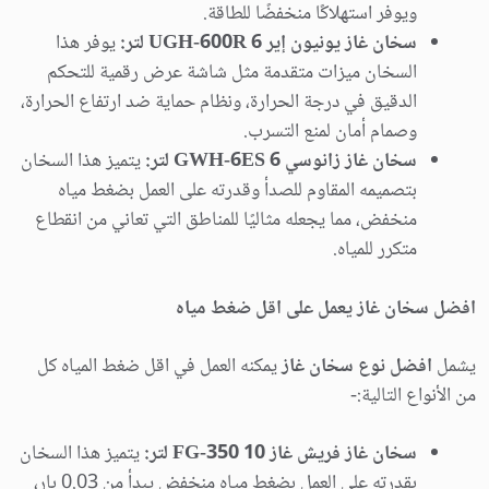
ويوفر استهلاكًا منخفضًا للطاقة.
سخان غاز يونيون إير UGH-600R 6 لتر:
يوفر هذا
السخان ميزات متقدمة مثل شاشة عرض رقمية للتحكم
الدقيق في درجة الحرارة، ونظام حماية ضد ارتفاع الحرارة،
وصمام أمان لمنع التسرب.
سخان غاز زانوسي GWH-6ES 6 لتر:
يتميز هذا السخان
بتصميمه المقاوم للصدأ وقدرته على العمل بضغط مياه
منخفض، مما يجعله مثاليًا للمناطق التي تعاني من انقطاع
متكرر للمياه.
افضل سخان غاز يعمل على اقل ضغط مياه
يشمل
افضل نوع سخان غاز
يمكنه العمل في اقل ضغط المياه كل
من الأنواع التالية:-
سخان غاز فريش غاز FG-350 10 لتر:
يتميز هذا السخان
بقدرته على العمل بضغط مياه منخفض يبدأ من 0.03 بار،