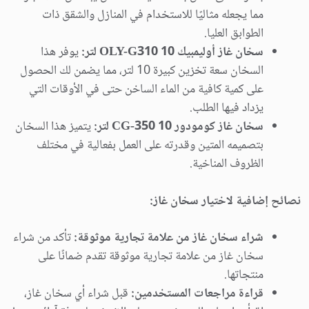
مما يجعله مثاليًا للاستخدام في المنازل والشقق ذات
الطوابق العليا.
سخان غاز أوليمبيك OLY-G310 10 لتر:
يوفر هذا
السخان سعة تخزين كبيرة 10 لتر، مما يضمن لك الحصول
على كمية كافية من الماء الساخن حتى في الأوقات التي
يزداد فيها الطلب.
سخان غاز كومودور CG-350 10 لتر:
يتميز هذا السخان
بتصميمه المتين وقدرته على العمل بفعالية في مختلف
الظروف المناخية.
نصائح إضافية لاختيار سخان غاز:
شراء سخان غاز من علامة تجارية موثوقة:
تأكد من شراء
سخان غاز من علامة تجارية موثوقة تقدم ضمانًا على
منتجاتها.
قراءة مراجعات المستخدمين:
قبل شراء أي سخان غاز،