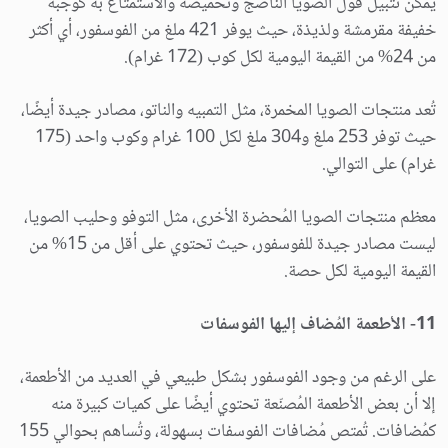
يمكن تتبيل فول الصويا الناضج وتحميصه والاستمتاع به كوجبة
خفيفة مقرمشة ولذيذة، حيث يوفر 421 ملغ من الفوسفور، أي أكثر
من 24% من القيمة اليومية لكل كوب (172 غرام).
تُعد منتجات الصويا المخمرة، مثل التمبيه والناتو، مصادر جيدة أيضًا،
حيث توفر 253 ملغ و304 ملغ لكل 100 غرام وكوب واحد (175
غرام) على التوالي.
معظم منتجات الصويا المُحضرة الأخرى، مثل التوفو وحليب الصويا،
ليست مصادر جيدة للفوسفور، حيث تحتوي على أقل من 15% من
القيمة اليومية لكل حصة.
11- الأطعمة المُضاف إليها الفوسفات
على الرغم من وجود الفوسفور بشكل طبيعي في العديد من الأطعمة،
إلا أن بعض الأطعمة المُصنّعة تحتوي أيضًا على كميات كبيرة منه
كمُضافات. تُمتص مُضافات الفوسفات بسهولة، وتُساهم بحوالي 155