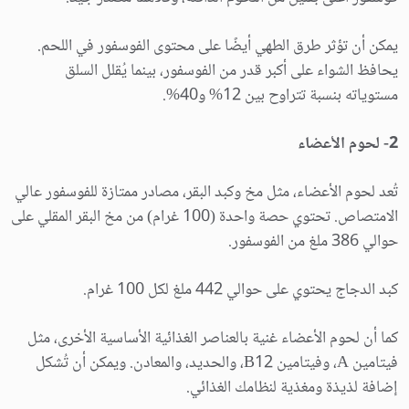
يمكن أن تؤثر طرق الطهي أيضًا على محتوى الفوسفور في اللحم.
يحافظ الشواء على أكبر قدر من الفوسفور، بينما يُقلل السلق
مستوياته بنسبة تتراوح بين 12% و40%.
2- لحوم الأعضاء
تُعد لحوم الأعضاء، مثل مخ وكبد البقر، مصادر ممتازة للفوسفور عالي
الامتصاص. تحتوي حصة واحدة (100 غرام) من مخ البقر المقلي على
حوالي 386 ملغ من الفوسفور.
كبد الدجاج يحتوي على حوالي 442 ملغ لكل 100 غرام.
كما أن لحوم الأعضاء غنية بالعناصر الغذائية الأساسية الأخرى، مثل
فيتامين A، وفيتامين B12، والحديد، والمعادن. ويمكن أن تُشكل
إضافة لذيذة ومغذية لنظامك الغذائي.