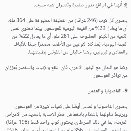
إلا أنهما في الواقع بذور صغيرة وتُعتبران شبه حبوب.
يحتوي كل كوب (246 غرامًا) من القطيفة المطبوخة على 364 ملغ،
أي ما يعادل 29% من القيمة اليومية للفوسفور، بينما تحتوي نفس
الكمية من الكينوا المطبوخة على 281 ملغ، أي ما يعادل 22% من
القيمة اليومية. يُعدّ كلا النوعين من الأطعمة مصدرًا جيدًا للألياف
والمعادن والبروتين، وهما خاليان من الغلوتين بطبيعتهما.
وكما هو الحال مع البذور الأخرى، فإن النقع والإنبات والتخمير يُعززان
من توافر الفوسفور.
9- الفاصوليا والعدس
يحتوي الفاصوليا والعدس أيضًا على كميات كبيرة من الفوسفور،
ويرتبط تناولهما بانتظام بانخفاض خطر الإصابة بالعديد من الأمراض
المزمنة، بما في ذلك السرطان. يحتوي كوب واحد فقط (198 غرامًا)
من العدس المسلوق على 356 ملغ من الفوسفور، أي ما يعادل 28%