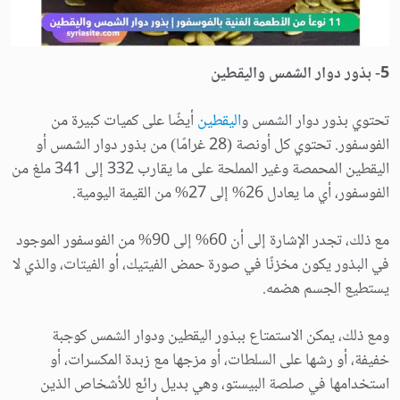
5- بذور دوار الشمس واليقطين
تحتوي بذور دوار الشمس و
اليقطين
أيضًا على كميات كبيرة من
الفوسفور. تحتوي كل أونصة (28 غرامًا) من بذور دوار الشمس أو
اليقطين المحمصة وغير المملحة على ما يقارب 332 إلى 341 ملغ من
الفوسفور، أي ما يعادل 26% إلى 27% من القيمة اليومية.
مع ذلك، تجدر الإشارة إلى أن 60% إلى 90% من الفوسفور الموجود
في البذور يكون مخزنًا في صورة حمض الفيتيك، أو الفيتات، والذي لا
يستطيع الجسم هضمه.
ومع ذلك، يمكن الاستمتاع ببذور اليقطين ودوار الشمس كوجبة
خفيفة، أو رشها على السلطات، أو مزجها مع زبدة المكسرات، أو
استخدامها في صلصة البيستو، وهي بديل رائع للأشخاص الذين