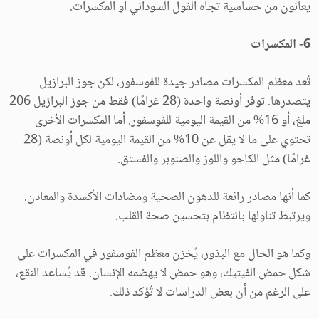
يعانون من حساسية تجاه الفول السوداني أو المكسرات.
6- المكسرات
تُعد معظم المكسرات مصادر جيدة للفوسفور، لكن جوز البرازيل
يتصدرها. توفر أونصة واحدة (28 غرامًا) فقط من جوز البرازيل 206
ملغ، أو 16% من القيمة اليومية للفوسفور. أما المكسرات الأخرى
تحتوي على ما لا يقل عن 10% من القيمة اليومية لكل أونصة (28
غرامًا) مثل الكاجو واللوز والصنوبر والفستق.
كما أنها مصادر رائعة للدهون الصحية ومضادات الأكسدة والمعادن.
ويرتبط تناولها بانتظام بتحسين صحة القلب.
وكما هو الحال مع البذور، يُخزن معظم الفوسفور في المكسرات على
شكل حمض الفيتيك، وهو حمض لا يهضمه الإنسان. قد يُساعد النقع،
على الرغم من أن بعض الدراسات لا تُؤكد ذلك.