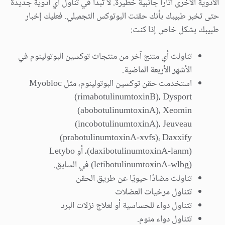
الأدوية الأخرى آثارًا جانبية خطيرة. لا تبدأ في تناول أي أدوية جديدة
حتى تخبر طبيبك بأنك حقنت البوتوكس التجميلي. فعليك إخبار
طبيبك بشكل خاص إذا كنت:
تناولت أي منتج آخر من منتجات توكسين البوتولينوم في
الأشهر الأربعة الماضية.
استخدمت حقن توكسين البوتولينوم، مثل Myobloc
(rimabotulinumtoxinB)، Dysport
(abobotulinumtoxinA)، Xeomin
(incobotulinumtoxinA)، Jeuveau
(prabotulinumtoxinA-xvfs)، Daxxify
(daxibotulinumtoxinA-lanm)، أو Letybo
(letibotulinumtoxinA-wlbg) في السابق.
تناولت مضادًا حيويًا عن طريق الحقن
تتناول مرخيات العضلات
تتناول دواء للحساسية أو لعلاج نزلات البرد
تتناول دواء منوم.