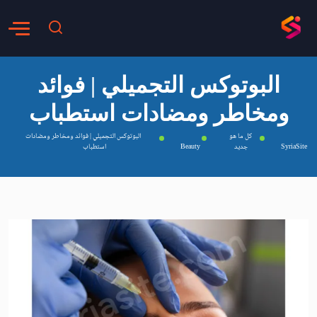
البوتوكس التجميلي | فوائد
ومخاطر ومضادات استطباب
كل ما هو
البوتوكس التجميلي | فوائد ومخاطر ومضادات
SyriaSite
جديد
Beauty
استطباب