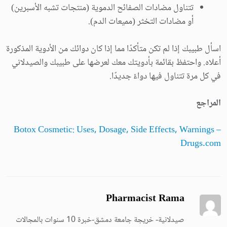
تتناول مضادات الصفائح الدموية (منتجات تشبه الأسبرين)
أو مضادات التخثر (مميعات الدم).
اسأل طبيبك إذا لم تكن متأكدًا مما إذا كان دوائك من الأدوية المذكورة
أعلاه. واحتفظ بقائمة بأدويتك معك لعرضها على طبيبك والصيدلاني
في كل مرة تتناول فيها دواءً جديدًا.
المراجع
Botox Cosmetic: Uses, Dosage, Side Effects, Warnings –
Drugs.com
Pharmacist Rama
صيدلانية- خريجة جامعة دمشق-خبرة 10 سنوات بالمجالات