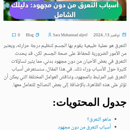
Blog
نوفمبر 13, 2024
Sara Muhannad aljerf
0
التعرق هو عملية طبيعية يقوم بها الجسم لتنظيم درجة حرارته، ويعتبر
من الأمور الضرورية للحفاظ على صحة الجسم. لكن، قد يحدث
التعرق في بعض الأحيان من دون مجهود بدني، مما يثير تساؤلات
كثيرة حول الأسباب وراء ذلك. في هذا المقال، سنستعرض أسباب
التعرق غير المرتبط بالمجهود، ونناقش العوامل المختلفة التي يمكن أن
تؤثر على هذه الظاهرة، بالإضافة إلى بعض النصائح للتعامل معها.
جدول المحتويات:
ماهو التعرق؟
أسباب التعرق من دون مجهود