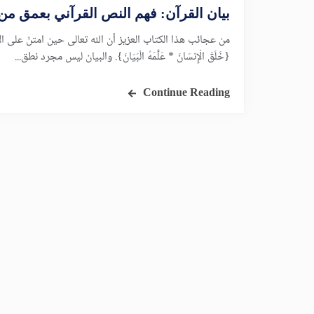
بيان القرآن: فهم النص القرآني بعمق من 
من عجائب هذا الكتاب العزيز أن الله تعالى حين امتنّ على ال
{خَلَقَ الْإِنسَانَ * عَلَّمَهُ الْبَيَانَ}. والبيان ليس مجرد نطق...
Continue Reading