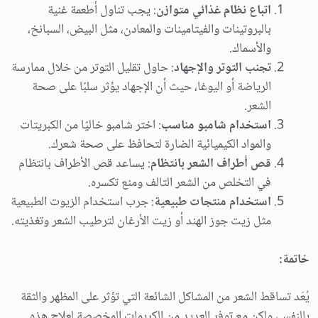
اتباع نظام غذائي متوازن
: يجب تناول أطعمة غنية
بالبروتينات والفيتامينات والمعادن، مثل البيض، السبانخ،
والأسماك.
تجنب التوتر والإجهاد
: حاول تقليل التوتر من خلال ممارسة
الرياضة أو اليوغا، حيث أن الإجهاد يؤثر سلبًا على صحة
الشعر.
استخدام شامبو مناسب
: اختر شامبو خاليًا من الكبريتات
والمواد الكيميائية الضارة لتحافظ على صحة شعرك.
قص أطراف الشعر بانتظام
: يساعد قص الأطراف بانتظام
في التخلص من الشعر التالف ومنع تكسره.
استخدام منتجات طبيعية
: جرب استخدام الزيوت الطبيعية
مثل زيت جوز الهند أو زيت الأرغان لترطيب الشعر وتغذيته.
خاتمة:
يُعَد تساقط الشعر من المشاكل الشائعة التي تؤثر على المظهر والثقة
بالنفس، ولكن مع توفر العديد من الكريمات المخصصة لعلاج هذه