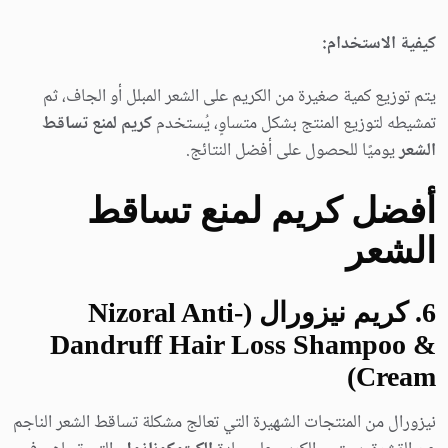
كيفية الاستخدام:
يتم توزيع كمية صغيرة من الكريم على الشعر المبلل أو الجاف، ثم
تمشيطه لتوزيع المنتج بشكل متساوٍ، يُستخدم
كريم لمنع تساقط
الشعر
يوميًا للحصول على أفضل النتائج.
أفضل كريم لمنع تساقط
الشعر
6
. كريم نيزورال (Nizoral Anti-
Dandruff Hair Loss Shampoo &
Cream)
نيزورال من المنتجات الشهيرة التي تعالج مشكلة تساقط الشعر الناجم