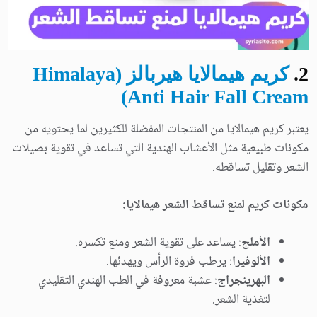
2
.
كريم هيمالايا هيربالز (Himalaya
Anti Hair Fall Cream)
يعتبر كريم هيمالايا من المنتجات المفضلة للكثيرين لما يحتويه من
مكونات طبيعية مثل الأعشاب الهندية التي تساعد في تقوية بصيلات
الشعر وتقليل تساقطه.
مكونات كريم لمنع تساقط الشعر هيمالايا:
الأملج
: يساعد على تقوية الشعر ومنع تكسره.
الألوفيرا
: يرطب فروة الرأس ويهدئها.
البهرينجراج
: عشبة معروفة في الطب الهندي التقليدي
لتغذية الشعر.