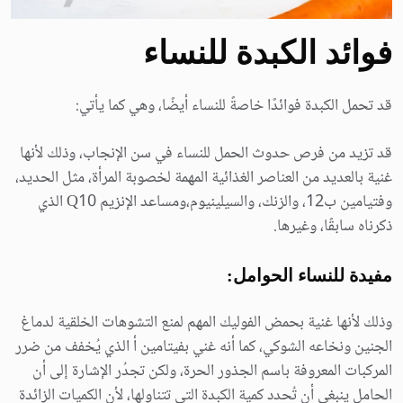
فوائد الكبدة للنساء
قد تحمل الكبدة فوائدًا خاصةً للنساء أيضًا، وهي كما يأتي:
قد تزيد من فرص حدوث الحمل للنساء في سن الإنجاب، وذلك لأنها
غنية بالعديد من العناصر الغذائية المهمة لخصوبة المرأة، مثل الحديد،
وفتيامين ب12، والزنك، والسيلينيوم،ومساعد الإنزيم Q10 الذي
ذكرناه سابقًا، وغيرها.
مفيدة للنساء الحوامل
:
وذلك لأنها غنية بحمض الفوليك المهم لمنع التشوهات الخلقية لدماغ
الجنين ونخاعه الشوكي، كما أنه غني بفيتامين أ الذي يُخفف من ضرر
المركبات المعروفة باسم الجذور الحرة، ولكن تجدُر الإشارة إلى أن
الحامل ينبغي أن تُحدد كمية الكبدة التي تتناولها، لأن الكميات الزائدة