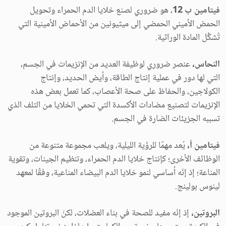
فيتامين ب 12
، هو ضروري لصنع خلايا الدم الحمراء وتحويل
الحمض الأميني الحمضي إلى ميثيونين من الأحماض الأمينية التي
تُشكِّل المادة الوراثية.
النحاس،
عنصر ضروري لوظيفة العديد من الإنزيمات في الجسم،
التي لها دور في عملية إنتاج الطاقة، وأيض الحديد، وإنتاج
الكولاجين، والحفاظ على صحة الأعصاب، كما تعمل بعض هذه
الإنزيمات لتصنيع مضادات الأكسدة التي تحمي الخلايا من التلف الذي
تسببه الجزيئات الضارة في الجسم.
فيتامين أ،
يُعد مهمًا للرؤية الليلية، ويلعب مجموعة متنوعة من
الوظائف الأخرى؛ كإنتاج خلايا الدم الحمراء، وتنظيم الجينات، وتقوية
المناعة؛ إذ إنّه أساسي لنمو خلايا الدم البيضاء المناعية، وفقًا لمعهد
لينوس بولينج.
البروتين،
إذ إنّه مفيد للصحة في بناء العضلات، لكنّ البروتين الموجود