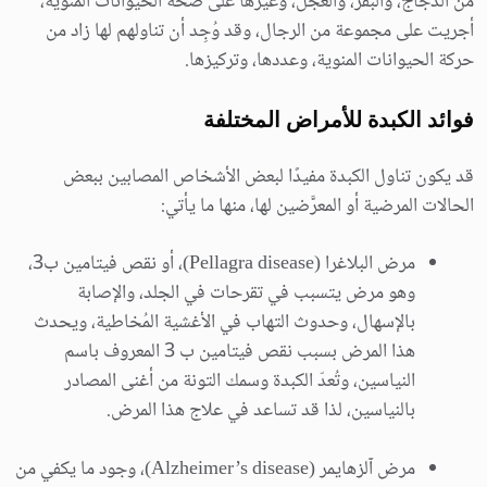
من الدجاج، والبقر، والعجل، وغيرها على صحة الحيوانات المنوية،
أجريت على مجموعة من الرجال، وقد وُجِد أن تناولهم لها زاد من
حركة الحيوانات المنوية، وعددها، وتركيزها.
فوائد الكبدة للأمراض المختلفة
قد يكون تناول الكبدة مفيدًا لبعض الأشخاص المصابين ببعض
الحالات المرضية أو المعرَّضين لها، منها ما يأتي:
مرض البلاغرا (Pellagra disease)، أو نقص فيتامين ب3،
وهو مرض يتسبب في تقرحات في الجلد، والإصابة
بالإسهال، وحدوث التهاب في الأغشية المُخاطية، ويحدث
هذا المرض بسبب نقص فيتامين ب 3 المعروف باسم
النياسين، وتُعدّ الكبدة وسمك التونة من أغنى المصادر
بالنياسين، لذا قد تساعد في علاج هذا المرض.
مرض آلزهايمر (Alzheimer’s disease)، وجود ما يكفي من