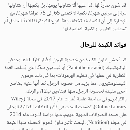
قد تكون ضارةً لها، لذا عليها ألا تتناولها يوميًا، بل يكفيها أن تتناولها
مرة إلى مرتين شهريًا، بكمية لا تتعدّى 65 إلى 75 غرامًا شهريًا، مع
الإشارة إلى أن الكمية قد تختلف وفقًا لنوع الكبدة، لذا لا بدّ للحامل أم
تستشير الطبيب بالكمية المناسبة لها
فوائد الكبدة للرجال
قد يُحسّن تناول الكبدة من خصوبة الرجل أيضًا، نظرًا لغناها بحمض
البانتوثينيك (Pantothenic acid) أو فيتامين ب5، الذي يُساعد الغدة
الكظرية في عملها في تنظيم الهرمونات؛ بما في ذلك هرمون
التيستوستيرون، مما يزيد من خصوبة الرجل، كما أنها غنية بعناصر
أخرى مفيدة لخصوبة الرجل، منها فيتامين ب12، والزنك،
والكولين.وفي مراجعة علمية نُشرت عام 2017 في مجلة (Wiley
Online Library)، تضمّنت البحث في تأثير العادات الغذائية للرجال
على صحة الحيوانات المنوية لديهم، منها دراسة نُشرت عام 2014
في مجلة (Nutrition)، لبحث تأثير تناول لحوم الأعضاء منها الكبدة