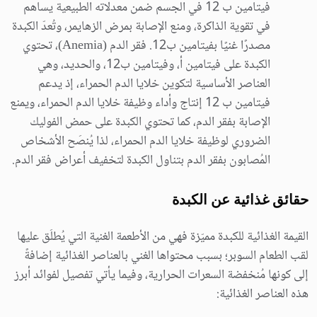
فيتامين ب 12 في الجسم ضمن معدلاته الطبيعية يساهم
في تقوية الذاكرة، ومنع الإصابة بمرض الزهايمر، وتُعدّ الكبدة
مصدرًا غنيًا بفيتامين ب12. فقر الدم (Anemia)، تحتوي
الكبدة على فيتامين أ، وفيتامين ب12، والحديد، وهي
العناصر الأساسية لتكوين خلايا الدم الحمراء، إذ يدعم
فيتامين ب 12 إنتاج وأداء وظيفة خلايا الدم الحمراء، ويمنع
الإصابة بفقر الدم، كما تحتوي الكبدة على حمض الفوليك
الضروري لوظيفة خلايا الدم الحمراء، لذا يُنصَح الأشخاص
المُصابون بفقر الدم بتناول الكبدة لتخفيف أعراض فقر الدم.
حقائق غذائية عن الكبدة
القيمة الغذائية للكبدة مميّزة فهي من الأطعمة الغنية التي يُطلَق عليها
لقب الطعام السوبر؛ بسبب محتواها الغني بالعناصر الغذائية إضافةً
إلى كونها مُنخفضة السعرات الحرارية، وفيما يأتي تفصيل لفوائد أبرز
هذه العناصر الغذائية: