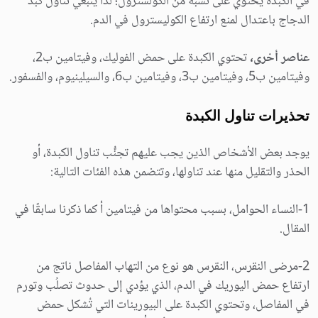
في الكبدة يحتوي على نسبة من الكولسترول؛ لذا ينبغي تناول كبد
الدجاج باعتدال لمنع ارتفاع الكوليسترول في الدم.
عناصر أخرى،
تحتوي الكبدة على حمض الفوليك، وفيتامين ب2،
وفيتامين ب5، وفيتامين ب3، وفيتامين ب6، والسيلينيوم، والفسفور.
تحذيرات تناول الكبدة
يوجد بعض الأشخاص الذين يجب عليهم تجنُّب تناول الكبدة، أو
الحذر والتقليل منها عند تناولها، وتتضمن هذه الفئات التالية:
1-النساء الحوامل، بسبب محتواها من فيتامين أ كما ذكرنا سابقًا في
المقال.
2-مرضى النقرس، النقرس هو نوع من التهاب المفاصل ناتج من
ارتفاع حمض اليوريك في الدم، الذي يؤدي إلى حدوث تصلُب وتورم
في المفاصل، وتحتوي الكبدة على البيورينات التي تُشكل حمض