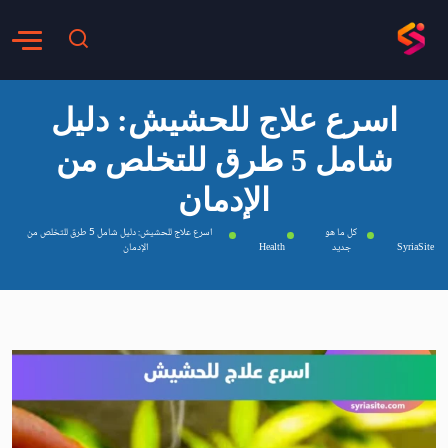
اسرع علاج للحشيش: دليل
شامل 5 طرق للتخلص من
الإدمان
كل ما هو
اسرع علاج للحشيش: دليل شامل 5 طرق للتخلص من
SyriaSite
جديد
Health
الإدمان