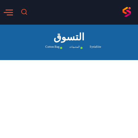
التسوق
SyriaSite
المنتجات
Cotton Bag