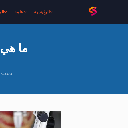
الرئيسية
عامة
ال
ما ھي 
yriaSite