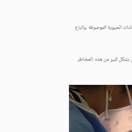
دات الحیویة الموصوفة .واتباع
ل بشكل كبیر من ھذه .المخاطر