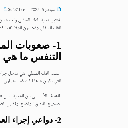
سبتمبر 5, 2025
Sofo2 Lee
تعتبر عملیة الفك السفلي واحدة م
الفك السفلي وتحسین الوظائف الفمو
1- صعوبات الم
التنفس ما ھي 
عملیة الفك السفلي، ھي تدخل جراحي
التي یكون فیھا الفك غیر متوازن، س
الھدف الأساسي من العملیة لیس فق
.صحیح، النطق الواضح، وتقلیل الض
2- دواعي إجراء العملیة