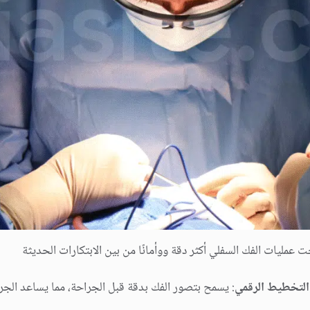
ت عملیات الفك السفلي أكثر دقة ووأمانًا من بین الابتكارات الحدیثة
 والتخطیط الرقمي
: یسمح بتصور الفك بدقة قبل الجراحة، مما یساعد الج