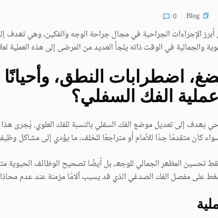
Blog
0
ن أبرز الإجراءات الجراحیة في مجال جراحة الوجه والفكین، وھي تھدف إ
یة والجمالیة في الوقت ذاته یلجأ العدید من المرضى إلى ھذه العملیة لع
ضغ، اضطرابات النطق، وأحیانً
عملیة الفك السفلي؟
 یھدف إلى تعدیل موضع الفك السفلي بالنسبة للفك العلوي. یُجرى ھذا ال
واء كان متقدمًا جدًا للأمام أو متراجعًا للخلف، ما یؤدي إلى مشاكل وظیف
ط تحسین المظھر الجمالي للوجھ، بل أیضًا تصحیح الوظائف الحیویة مث
غط على مفصل الفك الصدغي الذي قد یسبب آلامًا مزمنة عند عدم محاذاة