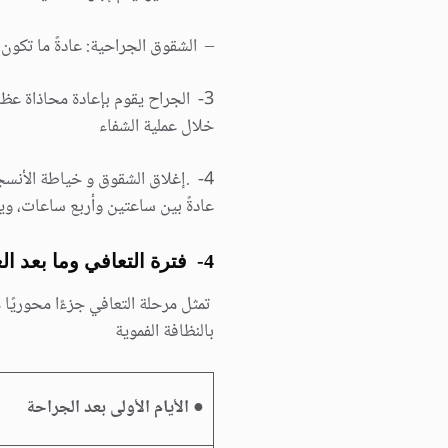
– الشقوق الجراحیة: عادةً ما تكو
3- الجراح یقوم بإعادة محاذاة ع
خلال عملیة الشفاء
4- .إغلاق الشقوق و خياطة الأنسج
عادةً بین ساعتین وأربع ساعات، ویع
4- فترة التعافي وما بعد العملیة
تمثل مرحلة التعافي جزءًا محوریًا م
بالنظافة الفمویة
●
الأیام الأولى بعد الجراحة