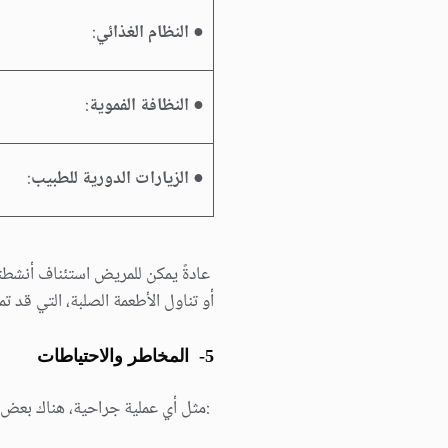
●
النظام الغذائي
:
●
النظافة الفمویة
:
●
الزیارات الدوریة للطبیب
:
عادةً یمكن للمریض استئناف أنشطتھ
أو تناول الأطعمة الصلبة، التي قد تمتد من 6 إلى 8 أساب
5- المخاطر والاحتیاطات
:مثل أي عملیة جراحیة، ھناك بعض ا