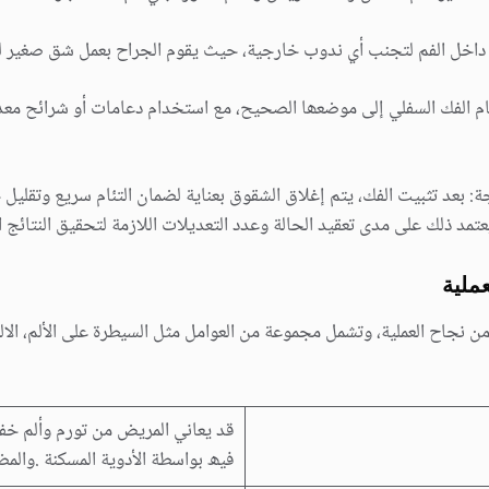
ن داخل الفم لتجنب أي ندوب خارجیة، حیث یقوم الجراح بعمل شق صغیر ل
ظام الفك السفلي إلى موضعھا الصحیح، مع استخدام دعامات أو شرائح معد
ة: بعد تثبیت الفك، یتم إغلاق الشقوق بعنایة لضمان التئام سریع وتقلی
تمد ذلك على مدى تعقید الحالة وعدد التعدیلات اللازمة لتحقیق النتائج ا
ن نجاح العملیة، وتشمل مجموعة من العوامل مثل السیطرة على الألم، الالتزا
قد یعاني المریض من تورم وألم خ
فیھ بواسطة الأدویة المسكنة .والمض