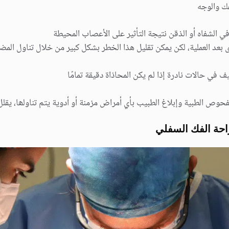
ك والوجه
الشفاه أو الذقن نتیجة التأثیر على الأعصاب المحیطة
د العملیة، لكن یمكن تقلیل ھذا الخطر بشكل كبیر من خلال تناول المضا
 في حالات نادرة إذا لم یكن المحاذاة دقیقة تمامًا
فحوص الطبیة وإبلاغ الطبیب بأي أمراض مزمنة أو أدویة یتم تناولھا، یقل