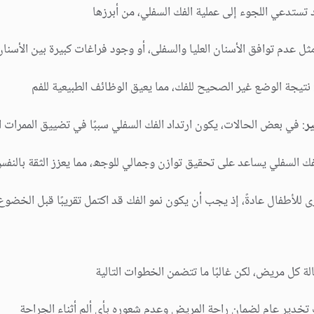
تستدعي اللجوء إلى عملیة الفك السفلي، من أبرزھا
مثل عدم توافق الأسنان العلیا والسفلى، أو وجود فراغات كبیرة بین الأسنان
 نتیجة الوضع غیر الصحیح للفك، مما یعیق الوظائف الطبیعیة للفم
ر
: في بعض الحالات، یكون ارتداد الفك السفلي سببًا في تضییق الممرات ا
ك السفلي یساعد على تحقیق توازن وجمالي للوجھ، مما یعزز الثقة بالنف
جرى للأطفال عادةً، إذ یجب أن یكون نمو الفك قد اكتمل تقریبًا قبل الخضو
كل مریض، لكن غالبًا ما تتضمن الخطوات التالیة