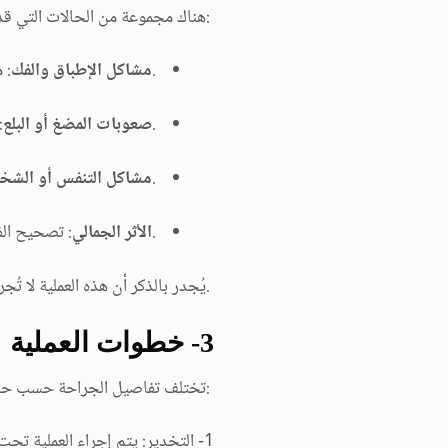
:ھناك مجموعة من الحالات التي قد 
.
مشاكل الإطباق والفك
: 
.
صعوبات المضغ أو البلع
:
.
مشاكل التنفس أو الشخی
.
الأثر الجمالي
: تصحیح الف
.یُجدر بالذكر أن ھذه العملیة لا تُ
3- خطوات العملیة
:تختلف تفاصیل الجراحة حسب حالة 
1- التخدیر: یتم إجراء العملیة تحت تخدیر عام لضمان راحة المریض وعدم شعوره بأي ألم أثناء الجراحة