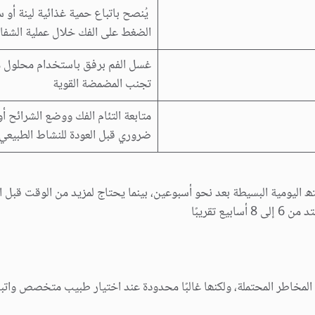
یُنصح باتباع حمیة غذائیة لینة أو س
الضغط على الفك خلال عملیة الشفا
غسل الفم برفق باستخدام محلول م
تجنب المضمضة القویة
متابعة التئام الفك ووضع الشرائح أ
ضروري قبل العودة للنشاط الطبیعي
 الیومیة البسیطة بعد نحو أسبوعین، بینما یحتاج لمزید من الوقت قبل ال
یع تقریبًا
لمخاطر المحتملة، ولكنھا غالبًا محدودة عند اختیار طبیب متخصص واتباع