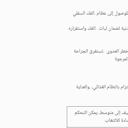
لوصول إلى عظام .الفك السفلي
نیة لضمان ثبات .الفك واستقراره
ل خطر العدوى .تستغرق الجراحة
لمرجوة
م بالنظام الغذائي، .والعنایة
فیف إلى متوسط، یمكن التحكم
ادة للالتھاب